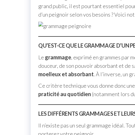
grand public, il est pourtant essentiel po
d’un peignoir selon vos besoins ? Voici no
QU’EST-CE QUE LE GRAMMAGE D’UN PE
Le
grammage
, exprimé en grammes par mèt
douceur, de son pouvoir absorbant et de sa
moelleux et absorbant
. À l’inverse, un 
Ce critère technique vous donne donc un
praticité au quotidien
(notamment lors du
LES DIFFÉRENTS GRAMMAGES ET LEUR
Il n’existe pas un seul grammage idéal. To
porterez votre peignoir.