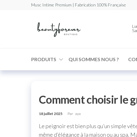
Musc Intime Premium | Fabrication 100% Française
Beautyforev
Votre
Lun
Musc
Sa
Intime
Premium
PRODUITS
QUI SOMMES NOUS ?
CO
Comment choisir le g
18 juillet 2025
Par
aya
Le peignoir est bien plus qu’un simple vêt
même d’élégance à la maison ou au spa. Ma