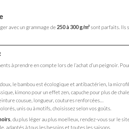
ne
éger avec un grammage de
250 à 300 g/m²
sont parfaits. Ils
R
ents à prendre en compte lors de l’achat d’un peignoir. Po
 doux, le bambou est écologique et antibactérien, la microfi
assique, kimono pour un effet zen, capuche pour plus de chale
einture cousue, longueur, coutures renforcées…
olorés, unis ou à motifs, choisissez selon vos goûts.
noirs
, du plus léger au plus moelleux, rendez-vous sur le sit
e, adaptés à tous les besoins et toutes les saisons.