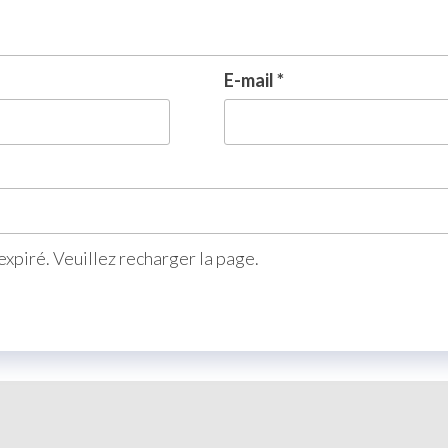
E-mail
*
xpiré. Veuillez recharger la page.