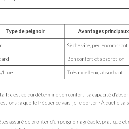
Type de peignoir
Avantages principaux
r
Sèche vite, peu encombrant
dard
Bon confort et absorption
s/Luxe
Très moelleux, absorbant
il : c’est ce qui détermine son confort, sa capacité d’absorp
tions : à quelle fréquence vais-je le porter ? À quelle saiso
es assuré de profiter d’un peignoir agréable, pratique et d