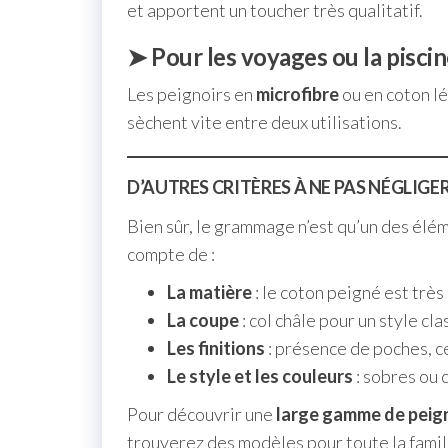
et apportent un toucher très qualitatif.
➤ Pour les voyages ou la pisci
Les peignoirs en
microfibre
ou en coton l
sèchent vite entre deux utilisations.
D’AUTRES CRITÈRES À NE PAS NÉGLIGE
Bien sûr, le grammage n’est qu’un des élém
compte de :
La matière
: le coton peigné est très
La coupe
: col châle pour un style cl
Les finitions
: présence de poches, c
Le style et les couleurs
: sobres ou c
Pour découvrir une
large gamme de peig
trouverez des modèles pour toute la famill