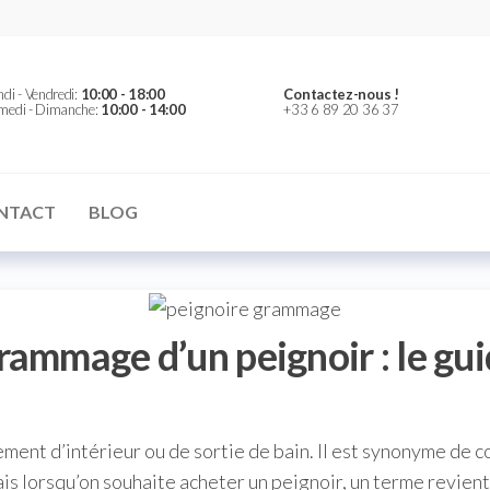
er
di - Vendredi:
10:00 - 18:00
Contactez-nous !
medi - Dimanche:
10:00 - 14:00
+33 6 89 20 36 37
NTACT
BLOG
rammage d’un peignoir : le gu
ement d’intérieur ou de sortie de bain. Il est synonyme de c
is lorsqu’on souhaite acheter un peignoir, un terme revient