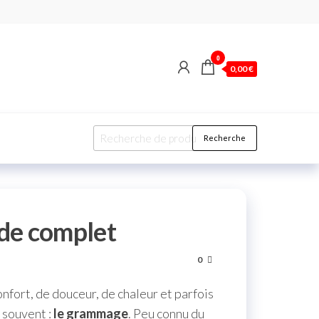
0
0,00 €
Recherche
ide complet
0
onfort, de douceur, de chaleur et parfois
 souvent :
le grammage
. Peu connu du