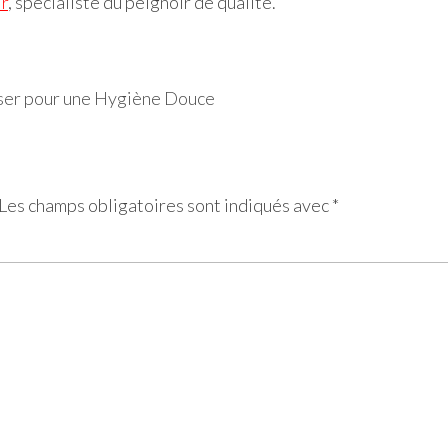
ir
, spécialiste du peignoir de qualité.
iser pour une Hygiène Douce
Les champs obligatoires sont indiqués avec
*