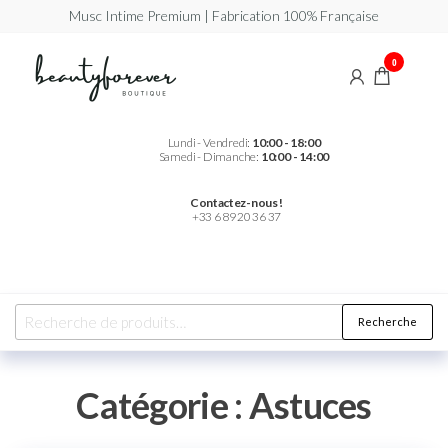
Musc Intime Premium | Fabrication 100% Française
Beautyforever
Votre
0
Musc
Intime
Premium
Lundi - Vendredi:
10:00 - 18:00
Samedi - Dimanche:
10:00 - 14:00
Contactez-nous !
+33 6 89 20 36 37
Recherche
Catégorie :
Astuces