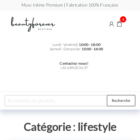
Musc Intime Premium | Fabrication 100% Française
Beautyforever
Votre
0
Musc
Intime
Premium
Lundi - Vendredi:
10:00 - 18:00
Samedi - Dimanche:
10:00 - 14:00
Contactez-nous !
+33 6 89 20 36 37
Recherche
Catégorie :
lifestyle