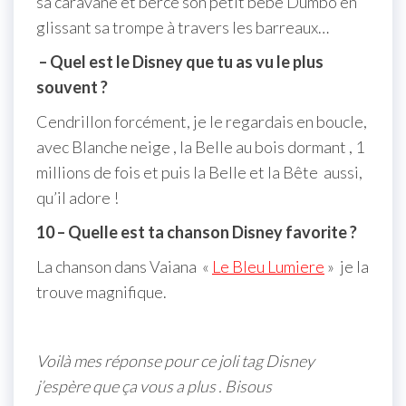
sa caravane et berce son petit bébé Dumbo en
glissant sa trompe à travers les barreaux…
– Quel est le Disney que tu as vu le plus
souvent ?
Cendrillon forcément, je le regardais en boucle,
avec Blanche neige , la Belle au bois dormant , 1
millions de fois et puis la Belle et la Bête aussi,
qu’il adore !
10 – Quelle est ta chanson Disney favorite ?
La chanson dans Vaiana «
Le Bleu Lumiere
» je la
trouve magnifique.
Voilà mes réponse pour ce joli tag Disney
j’espère que ça vous a plus . Bisous