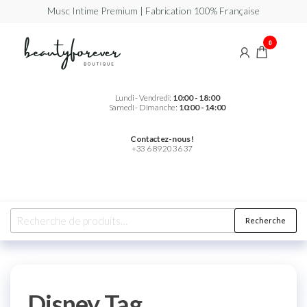
Musc Intime Premium | Fabrication 100% Française
Beautyforever
Votre
0
Musc
Intime
Premium
Lundi - Vendredi:
10:00 - 18:00
Samedi - Dimanche:
10:00 - 14:00
Contactez-nous !
+33 6 89 20 36 37
Recherche
Disney Tag