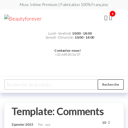
Musc Intime Premium | Fabrication 100% Française
0
Beautyforever
Votre
Musc
Intime
Premium
Lundi - Vendredi:
10:00 - 18:00
Samedi - Dimanche:
10:00 - 14:00
Contactez-nous !
+33 6 89 20 36 37
Recherche
Template: Comments
10
3 janvier 2015
Par
aya