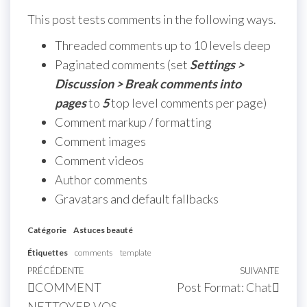
This post tests comments in the following ways.
Threaded comments up to 10 levels deep
Paginated comments (set
Settings >
Discussion > Break comments into
pages
to
5
top level comments per page)
Comment markup / formatting
Comment images
Comment videos
Author comments
Gravatars and default fallbacks
Catégorie
Astuces beauté
Étiquettes
comments
template
PRÉCÉDENTE
SUIVANTE
COMMENT
Post Format: Chat
NETTOYER VOS