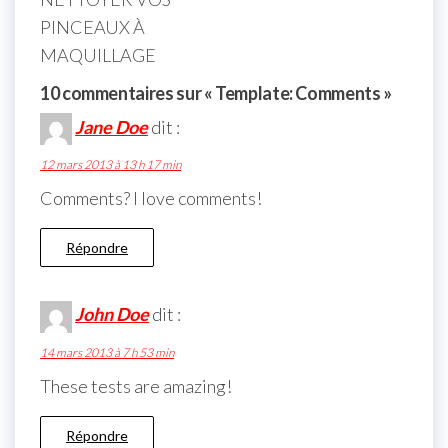
PINCEAUX À
MAQUILLAGE
10 commentaires sur « Template: Comments »
Jane Doe
dit :
12 mars 2013 à 13 h 17 min
Comments? I love comments!
Répondre
John Doe
dit :
14 mars 2013 à 7 h 53 min
These tests are amazing!
Répondre