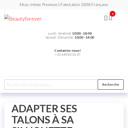
Musc Intime Premium | Fabrication 100% Française
0
Beautyforever
Votre
Musc
Intime
Premium
Lundi - Vendredi:
10:00 - 18:00
Samedi - Dimanche:
10:00 - 14:00
Contactez-nous !
+33 6 89 20 36 37
Recherche
ADAPTER SES
TALONS À SA