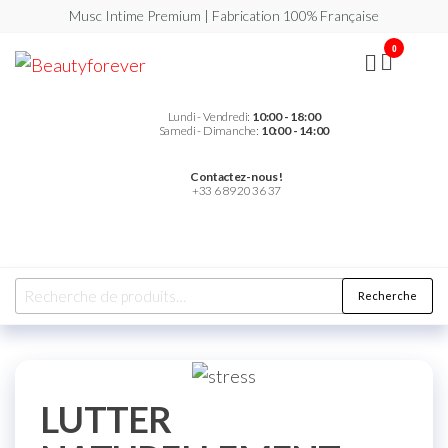
Musc Intime Premium | Fabrication 100% Française
0
Beautyforever
Votre
Musc
Intime
Premium
Lundi - Vendredi:
10:00 - 18:00
Samedi - Dimanche:
10:00 - 14:00
Contactez-nous !
+33 6 89 20 36 37
Recherche
LUTTER