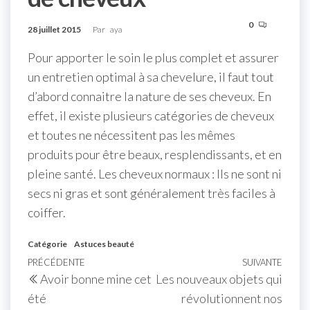
0
28 juillet 2015
Par
aya
Pour apporter le soin le plus complet et assurer
un entretien optimal à sa chevelure, il faut tout
d’abord connaitre la nature de ses cheveux. En
effet, il existe plusieurs catégories de cheveux
et toutes ne nécessitent pas les mêmes
produits pour être beaux, resplendissants, et en
pleine santé. Les cheveux normaux : Ils ne sont ni
secs ni gras et sont généralement très faciles à
coiffer.
Catégorie
Astuces beauté
PRÉCÉDENTE
SUIVANTE
Avoir bonne mine cet
Les nouveaux objets qui
été
révolutionnent nos