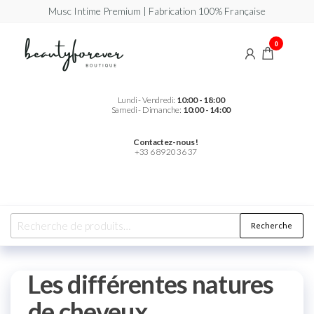
Musc Intime Premium | Fabrication 100% Française
Beautyforever
Votre
0
Musc
Intime
Premium
Lundi - Vendredi:
10:00 - 18:00
Samedi - Dimanche:
10:00 - 14:00
Contactez-nous !
+33 6 89 20 36 37
Recherche
Les différentes natures
de cheveux