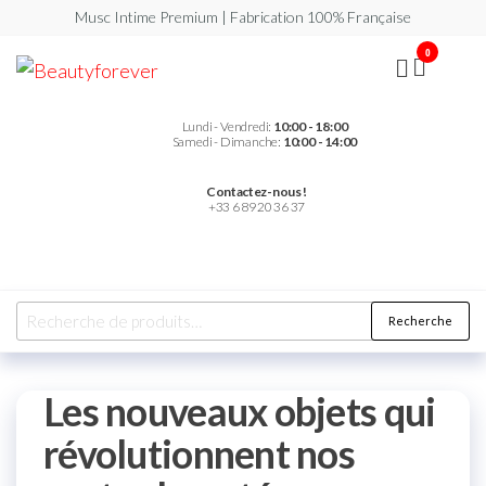
Musc Intime Premium | Fabrication 100% Française
0
Beautyforever
Votre
Musc
Intime
Premium
Lundi - Vendredi:
10:00 - 18:00
Samedi - Dimanche:
10:00 - 14:00
Contactez-nous !
+33 6 89 20 36 37
Recherche
Les nouveaux objets qui
révolutionnent nos