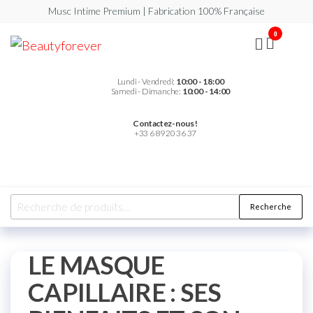
Musc Intime Premium | Fabrication 100% Française
0
Beautyforever
Votre
Musc
Intime
Premium
Lundi - Vendredi:
10:00 - 18:00
Samedi - Dimanche:
10:00 - 14:00
Contactez-nous !
+33 6 89 20 36 37
Recherche
LE MASQUE
CAPILLAIRE : SES