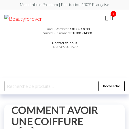
Musc Intime Premium | Fabrication 100% Française
0
Beautyforever
Votre
Musc
Intime
Lundi - Vendredi:
10:00 - 18:00
Premium
Samedi - Dimanche:
10:00 - 14:00
Contactez-nous !
+33 6 89 20 36 37
Recherche
COMMENT AVOIR
UNE COIFFURE