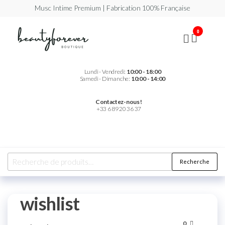
Musc Intime Premium | Fabrication 100% Française
Beautyforever
Votre
0
Musc
Intime
Premium
Lundi - Vendredi:
10:00 - 18:00
Samedi - Dimanche:
10:00 - 14:00
Contactez-nous !
+33 6 89 20 36 37
Recherche
wishlist
0