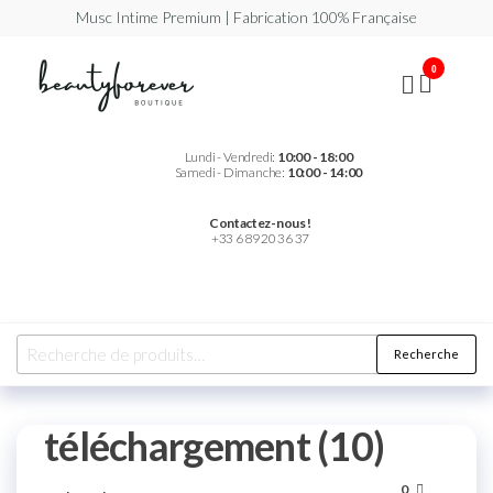
Musc Intime Premium | Fabrication 100% Française
Beautyforever
Votre
0
Musc
Intime
Premium
Lundi - Vendredi:
10:00 - 18:00
Samedi - Dimanche:
10:00 - 14:00
Contactez-nous !
+33 6 89 20 36 37
Recherche
téléchargement (10)
0