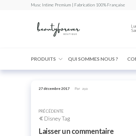
Musc Intime Premium | Fabrication 100% Française
Beautyforev
Votre
Lun
Musc
Sa
Intime
Premium
PRODUITS
QUI SOMMES NOUS ?
CO
27 décembre 2017
Par
aya
PRÉCÉDENTE
Disney Tag
Laisser un commentaire