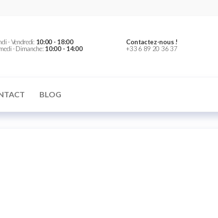
er
di - Vendredi:
10:00 - 18:00
Contactez-nous !
medi - Dimanche:
10:00 - 14:00
+33 6 89 20 36 37
NTACT
BLOG