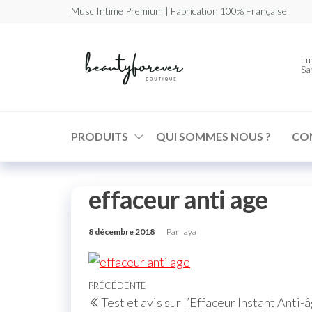
Musc Intime Premium | Fabrication 100% Française
Beautyforev
Votre
Lun
Musc
Sa
Intime
Premium
PRODUITS
QUI SOMMES NOUS ?
CO
effaceur anti age
8 décembre 2018
Par
aya
PRÉCÉDENTE
Test et avis sur l’Effaceur Instant Ant