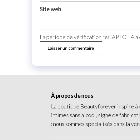
Site web
La période de vérification reCAPTCHA a e
À propos de nous
La boutique Beautyforever inspire à v
intimes sans alcool, signé de fabricat
: nous sommes spécialisés dans la ven