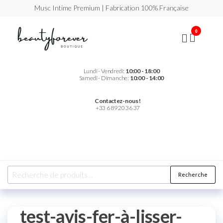
Musc Intime Premium | Fabrication 100% Française
Beautyforever
Votre
0
Musc
Intime
Premium
Lundi - Vendredi:
10:00 - 18:00
Samedi - Dimanche:
10:00 - 14:00
Contactez-nous !
+33 6 89 20 36 37
Recherche
test-avis-fer-à-lisser-