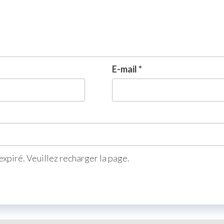
E-mail
*
xpiré. Veuillez recharger la page.