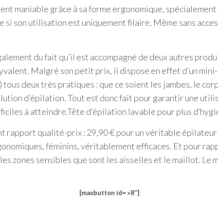
ement maniable grâce à sa forme ergonomique, spécialement 
e si son utilisation est uniquement filaire. Même sans acce
galement du fait qu’il est accompagné de deux autres produi
alent. Malgré son petit prix, il dispose en effet d’un mini-
 tous deux très pratiques : que ce soient les jambes, le corp
lution d’épilation. Tout est donc fait pour garantir une utili
iciles à atteindre.Tête d’épilation lavable pour plus d’hygi
t rapport qualité-prix : 29,90 € pour un véritable épilateur e
onomiques, féminins, véritablement efficaces. Et pour rapp
es zones sensibles que sont les aisselles et le maillot. Le 
[maxbutton id= »8″]