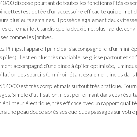
540/00 dispose pourtant de toutes les fonctionnalités essen
 pincettes) est dotée d’un accessoire efficacité qui permet de
leurs plusieurs semaines. Il possède également deux vitesse
les et le maillot), tandis que la deuxième, plus rapide, con
uses comme les jambes.
Philips, l’appareil principal s’accompagne ici d’un mini-ép
es piles), il est en plus très maniable, se glisse partout et s
alement accompagné d’une pince à épiler optimisée, lumineus
pilation des sourcils (un miroir étant également inclus dans l
6540/00 est très complet mais surtout très pratique. Fourni 
ges. Simple d’utilisation, il est performant dans ces résult
épilateur électrique, très efficace avec un rapport qualité/
sera une peau douce après ses quelques passages sur votre 