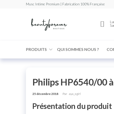
Musc Intime Premium | Fabrication 100% Française
Beautyforev
Votre
Lun
Musc
Sa
Intime
Premium
PRODUITS
QUI SOMMES NOUS ?
CO
Philips HP6540/00 à p
25 décembre 2018
Par
aya_egirl
Présentation du produit