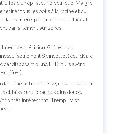
tielles d’un épilateur électrique. Malgré
 retirer tous les poils à la racine et qui
s : la première, plus modérée, est idéale
vient parfaitement aux zones
ilateur de précision. Grâce à son
a finesse (seulement 8 pincettes) est idéale
e car disposant d’une LED, qui s’avère
e coffret).
dans une petite trousse, il est idéal pour
ats et laisse une peau dès plus douce.
prix très intéressant. Il remplira sa
peau.