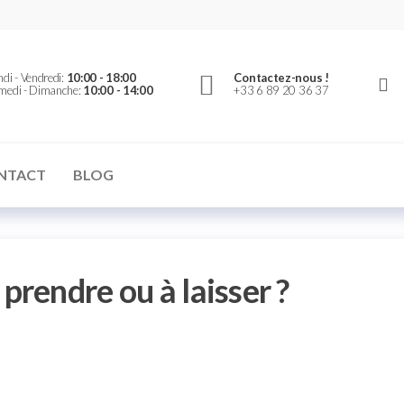
er
di - Vendredi:
10:00 - 18:00
Contactez-nous !
medi - Dimanche:
10:00 - 14:00
+33 6 89 20 36 37
NTACT
BLOG
rendre ou à laisser ?