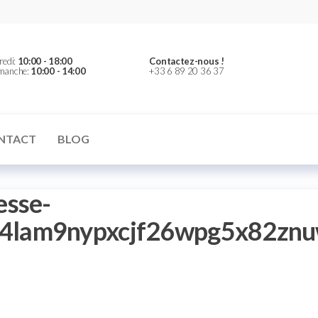
redi:
10:00 - 18:00
Contactez-nous !
imanche:
10:00 - 14:00
+33 6 89 20 36 37
NTACT
BLOG
esse-
4lam9nypxcjf26wpg5x82zn