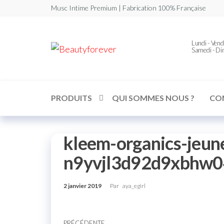
Musc Intime Premium | Fabrication 100% Française
Lundi - Vend
Beautyforever
Votre
Samedi - D
Musc
Intime
Premium
PRODUITS
QUI SOMMES NOUS ?
CO
kleem-organics-jeun
n9yvjl3d92d9xbhw0
2 janvier 2019
Par
aya_egirl
PRÉCÉDENTE