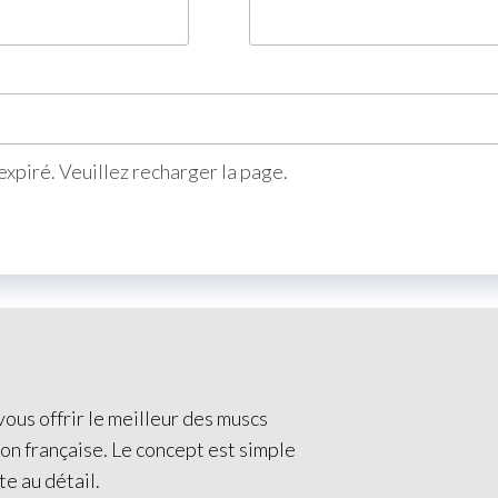
xpiré. Veuillez recharger la page.
ous offrir le meilleur des muscs
ion française. Le concept est simple
te au détail.