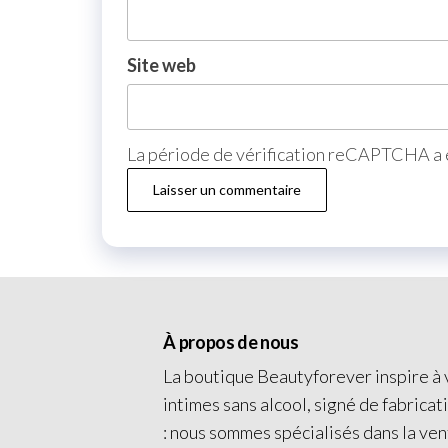
Site web
La période de vérification reCAPTCHA a e
À propos de nous
La boutique Beautyforever inspire à v
intimes sans alcool, signé de fabricat
: nous sommes spécialisés dans la ven